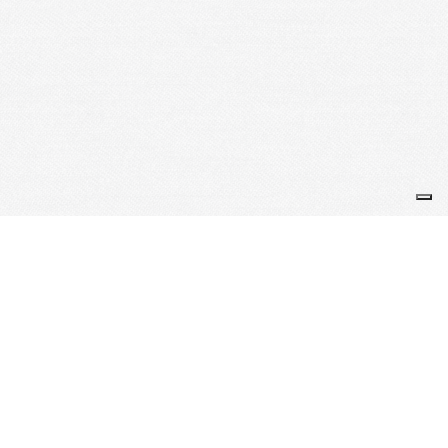
Je m'abonne à la newsletter
OK
Plan du site
Licences
Mentions légales
CGUV
Paramétrer vos cookies
Se connecter