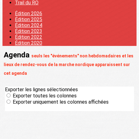
Trail du RO
Édition 2026
Édition 2025
Édition 2024
Édition 2023
Édition 2022
Édition 2020
Agenda
seuls les "événements" non hebdomadaires et les
lieux de rendez-vous de la marche nordique apparaissent sur
cet agenda