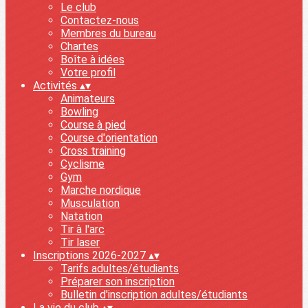
Le club
Contactez-nous
Membres du bureau
Chartes
Boîte à idées
Votre profil
Activités
▴
▾
Animateurs
Bowling
Course à pied
Course d'orientation
Cross training
Cyclisme
Gym
Marche nordique
Musculation
Natation
Tir à l'arc
Tir laser
Inscriptions 2026-2027
▴
▾
Tarifs adultes/étudiants
Préparer son inscription
Bulletin d'inscription adultes/étudiants
La vie du club
▴
▾