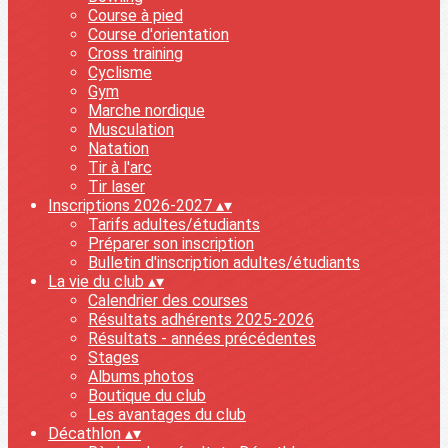
Course à pied
Course d'orientation
Cross training
Cyclisme
Gym
Marche nordique
Musculation
Natation
Tir à l'arc
Tir laser
Inscriptions 2026-2027
▴
▾
Tarifs adultes/étudiants
Préparer son inscription
Bulletin d'inscription adultes/étudiants
La vie du club
▴
▾
Calendrier des courses
Résultats adhérents 2025-2026
Résultats - années précédentes
Stages
Albums photos
Boutique du club
Les avantages du club
Décathlon
▴
▾