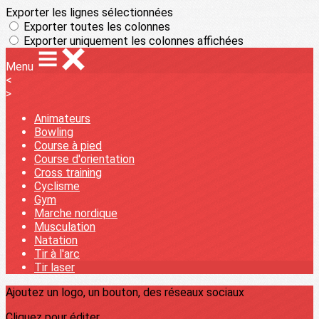
Exporter les lignes sélectionnées
Exporter toutes les colonnes
Exporter uniquement les colonnes affichées
Menu
<
>
Animateurs
Bowling
Course à pied
Course d'orientation
Cross training
Cyclisme
Gym
Marche nordique
Musculation
Natation
Tir à l'arc
Tir laser
Ajoutez un logo, un bouton, des réseaux sociaux
Cliquez pour éditer