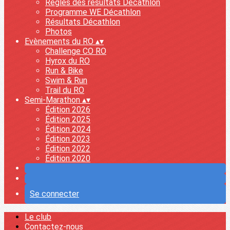
Règles des résultats Décathlon
Programme WE Décathlon
Résultats Décathlon
Photos
Evènements du RO
▴
▾
Challenge CO RO
Hyrox du RO
Run & Bike
Swim & Run
Trail du RO
Semi-Marathon
▴
▾
Édition 2026
Édition 2025
Édition 2024
Édition 2023
Édition 2022
Édition 2020
Se connecter
Le club
Contactez-nous