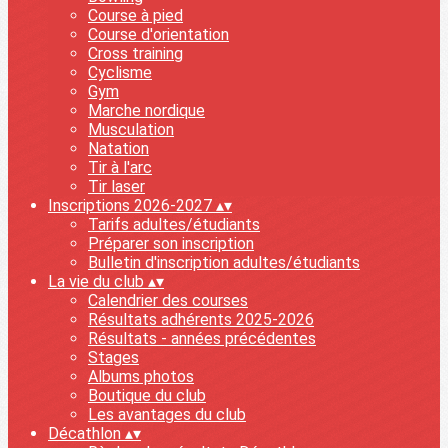
Course à pied
Course d'orientation
Cross training
Cyclisme
Gym
Marche nordique
Musculation
Natation
Tir à l'arc
Tir laser
Inscriptions 2026-2027
▴
▾
Tarifs adultes/étudiants
Préparer son inscription
Bulletin d'inscription adultes/étudiants
La vie du club
▴
▾
Calendrier des courses
Résultats adhérents 2025-2026
Résultats - années précédentes
Stages
Albums photos
Boutique du club
Les avantages du club
Décathlon
▴
▾