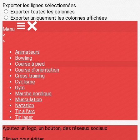
Exporter les lignes sélectionnées
Exporter toutes les colonnes
Exporter uniquement les colonnes affichées
Menu
<
>
Animateurs
Bowling
Course à pied
Course d'orientation
Cross training
Cyclisme
Gym
Marche nordique
Musculation
Natation
Tir à l'arc
Tir laser
Ajoutez un logo, un bouton, des réseaux sociaux
Cliquez pour éditer