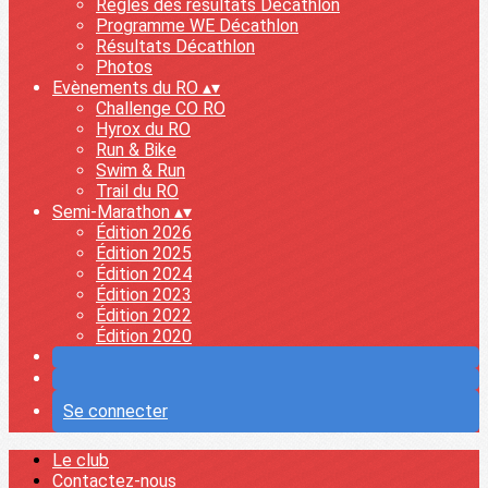
Règles des résultats Décathlon
Programme WE Décathlon
Résultats Décathlon
Photos
Evènements du RO
▴
▾
Challenge CO RO
Hyrox du RO
Run & Bike
Swim & Run
Trail du RO
Semi-Marathon
▴
▾
Édition 2026
Édition 2025
Édition 2024
Édition 2023
Édition 2022
Édition 2020
Se connecter
Le club
Contactez-nous