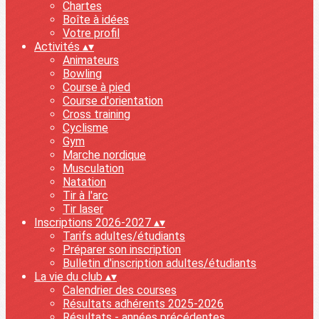
Chartes
Boîte à idées
Votre profil
Activités
▴
▾
Animateurs
Bowling
Course à pied
Course d'orientation
Cross training
Cyclisme
Gym
Marche nordique
Musculation
Natation
Tir à l'arc
Tir laser
Inscriptions 2026-2027
▴
▾
Tarifs adultes/étudiants
Préparer son inscription
Bulletin d'inscription adultes/étudiants
La vie du club
▴
▾
Calendrier des courses
Résultats adhérents 2025-2026
Résultats - années précédentes