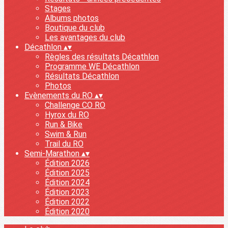
Stages
Albums photos
Boutique du club
Les avantages du club
Décathlon
▴
▾
Règles des résultats Décathlon
Programme WE Décathlon
Résultats Décathlon
Photos
Evènements du RO
▴
▾
Challenge CO RO
Hyrox du RO
Run & Bike
Swim & Run
Trail du RO
Semi-Marathon
▴
▾
Édition 2026
Édition 2025
Édition 2024
Édition 2023
Édition 2022
Édition 2020