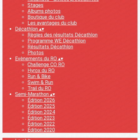
Stages
Albums photos
Boutique du club
Les avantages du club
Décathlon
▴
▾
Règles des résultats Décathlon
Programme WE Décathlon
Résultats Décathlon
Photos
Evènements du RO
▴
▾
Challenge CO RO
Hyrox du RO
Run & Bike
Swim & Run
Trail du RO
Semi-Marathon
▴
▾
Édition 2026
Édition 2025
Édition 2024
Édition 2023
Édition 2022
Édition 2020