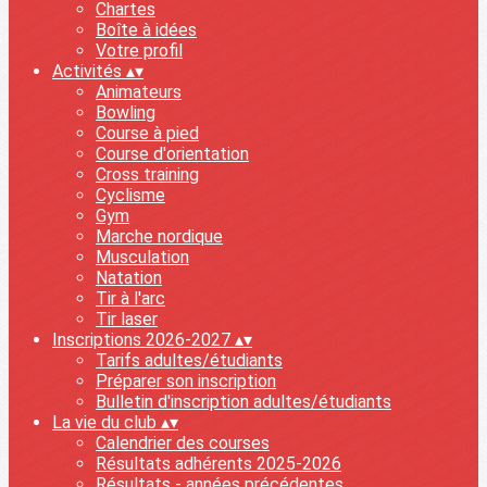
Chartes
Boîte à idées
Votre profil
Activités
▴
▾
Animateurs
Bowling
Course à pied
Course d'orientation
Cross training
Cyclisme
Gym
Marche nordique
Musculation
Natation
Tir à l'arc
Tir laser
Inscriptions 2026-2027
▴
▾
Tarifs adultes/étudiants
Préparer son inscription
Bulletin d'inscription adultes/étudiants
La vie du club
▴
▾
Calendrier des courses
Résultats adhérents 2025-2026
Résultats - années précédentes