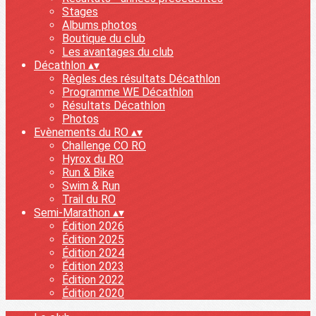
Stages
Albums photos
Boutique du club
Les avantages du club
Décathlon
▴
▾
Règles des résultats Décathlon
Programme WE Décathlon
Résultats Décathlon
Photos
Evènements du RO
▴
▾
Challenge CO RO
Hyrox du RO
Run & Bike
Swim & Run
Trail du RO
Semi-Marathon
▴
▾
Édition 2026
Édition 2025
Édition 2024
Édition 2023
Édition 2022
Édition 2020