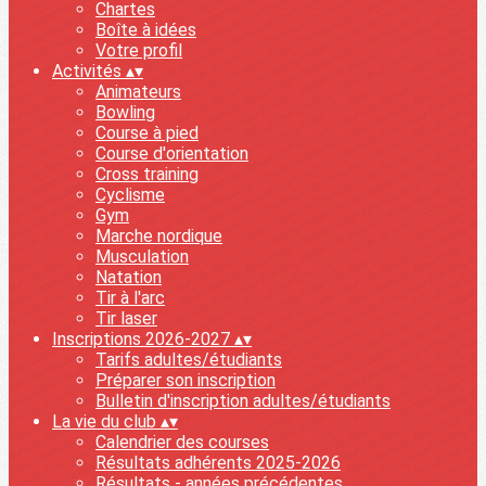
Chartes
Boîte à idées
Votre profil
Activités
▴
▾
Animateurs
Bowling
Course à pied
Course d'orientation
Cross training
Cyclisme
Gym
Marche nordique
Musculation
Natation
Tir à l'arc
Tir laser
Inscriptions 2026-2027
▴
▾
Tarifs adultes/étudiants
Préparer son inscription
Bulletin d'inscription adultes/étudiants
La vie du club
▴
▾
Calendrier des courses
Résultats adhérents 2025-2026
Résultats - années précédentes